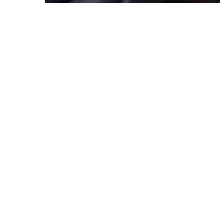
Um 05:20 laufen w
zu sehen. Nach de
bleiben bis kurz 
Wir rauschen dahi
Wir finden ein hü
anstrengender abe