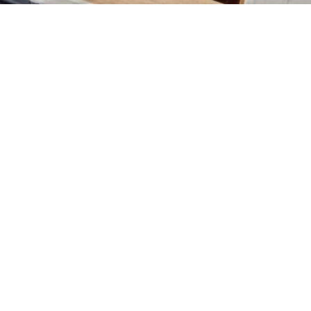
ir aus. Die Bojen des Fahrwassers, das uns aus dem Hafen führ
m wir durch das Fahrwasser motort sind, können wir die Segel
vor dem Zielhafen gesetzt. Der Wind schiebt uns teilweise mit 
n und erreichen Haapsalu um 18:00, früher als wir gedacht hät
bsches Restaurant an einer malerischen Bucht. Insgesamt eigent
r auch ein guter Tag.