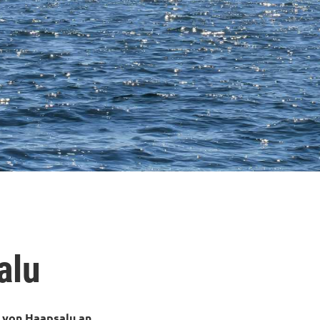
alu
 von Haapsalu an