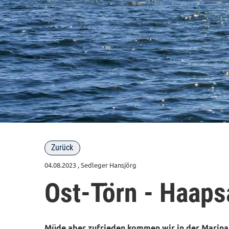
Zurück
04.08.2023
, Sedleger Hansjörg
Ost-Törn - Haaps
Müde aber zufrieden kommen wir in der Marina