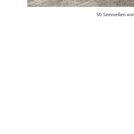
50 Seemeilen von 
Weiterreise durch
Tage auf das richt
betrachtet, ange
geniessen ein pa
An den Fotos der 
Ebbe stand. Man m
hingegen fast eb