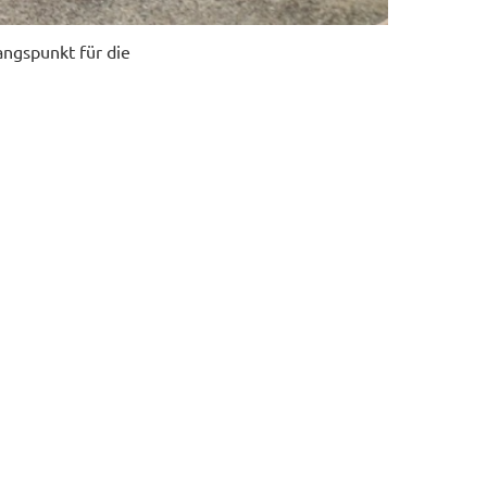
angspunkt für die
rten wir ein paar
r, anders
hön. Wir
ng.
as Wasser bei
 Bei Flut ging es