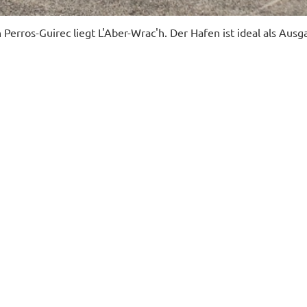
Perros-Guirec liegt L'Aber-Wrac'h. Der Hafen ist ideal als Ausg
 den Chenal du Four in die Bucht von Brest. In L'Aber-Wrac'h wa
ig Wetter für die Weiterreise. Der Ort ist recht verschlafen ode
nehm ruhig und unspektakulär. Und die Landschaft ist wundersc
ar erholsame Ferientag und wandern ein wenig der Küste entla
Rampe, die auf die Schwimmstege führt, sieht man, wie tief d
usste ganz schön klettern, um auf die feste Mole zu gelangen.
en geradeaus.