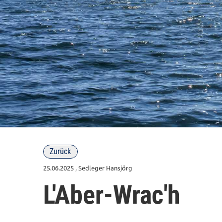
Zurück
25.06.2025
, Sedleger Hansjörg
L'Aber-Wrac'h