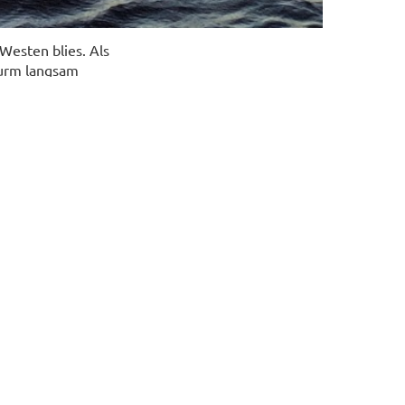
Westen blies. Als
turm langsam
t auf den Strand
gendem Morgen,
r Ausfahrt in die
 gegen Wind und
ng immer noch
zufrieden.