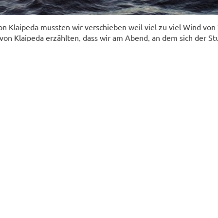
n Klaipeda mussten wir verschieben weil viel zu viel Wind von 
 von Klaipeda erzählten, dass wir am Abend, an dem sich der S
aufen wollten, riet er uns heftig davon ab. Es sei schon ein Boo
em anderen der Mast gebrochen. So segelten wir dann am fol
enstag anstatt wie geplant Sonntag, los Richung Gotland. Bei de
 richtig grosse Wellen entgegen. Wir mussten mit dem Motor
. Am Abend wurden die Bedingungen dann erträglicher. Es gi
ber wir konnten einigermassen bequem segeln.
en kamen wir im kleine Hafen von Faarösund an, müde aber 