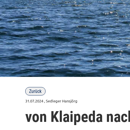
Zurück
31.07.2024
, Sedleger Hansjörg
von Klaipeda nac