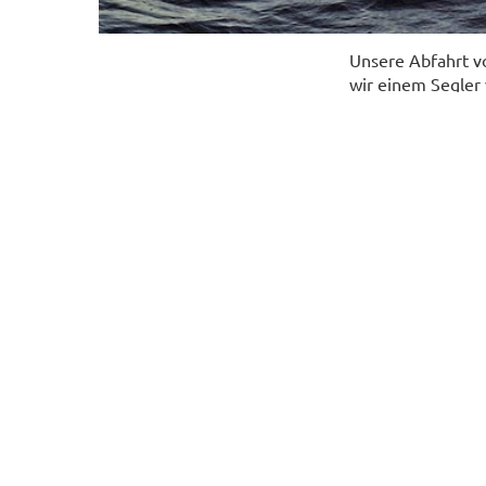
Unsere Abfahrt vo
wir einem Segler
legen sollte, ausl
gelaufen und ein
schlussendlich Di
Ostsee kamen uns
Wellen ankämpfen
gegen den Wind a
Am Mittwoch Morg